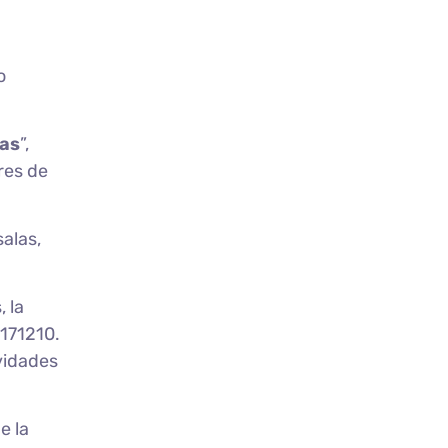
o
das
”,
res de
salas,
 la
 171210.
vidades
e la