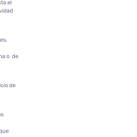
ta el
ividad
es,
ina o de
icio de
as
 que