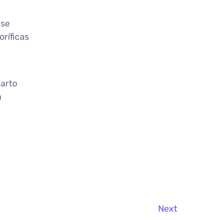
 se
oríficas
uarto
a
Next