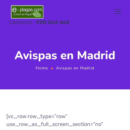
Llamanos :
900 264 462
Avispas en Madrid
Home
Avispas en Madrid
[vc_row row_type=”row”
use_row_as_full_screen_section=”no”