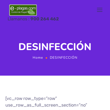
Llamanos :
900 264 462
DESINFECCIÓN
Home
DESINFECCIÓN
[vc_row row_type=”row”
use_row_as_full_screen_section=”no”