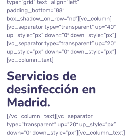
type=”grid” text_align=”left”
padding_bottom=”88″
box_shadow_on_row=”no”][vc_column]
[vc_separator type=”transparent” up=”40″
up_style=”px” down=”0″ down_style=”px”]
[vc_separator type=”transparent” up=”20″
up_style=”px” down=”0″ down_style=”px”]
[vc_column_text]
Servicios de
desinfección en
Madrid.
[/vc_column_text][vc_separator
type=”transparent” up=”20″ up_style=”px”
down=”0″ down_style=”px”][vc_column_text]