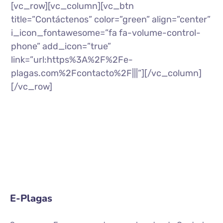
[vc_row][vc_column][vc_btn
title=”Contáctenos” color=”green” align=”center”
i_icon_fontawesome=”fa fa-volume-control-
phone” add_icon=”true”
link=”url:https%3A%2F%2Fe-
plagas.com%2Fcontacto%2F|||”][/vc_column]
[/vc_row]
E-Plagas