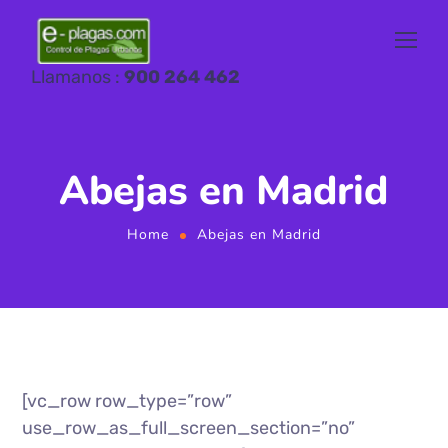
Llamanos :
900 264 462
Abejas en Madrid
Home
Abejas en Madrid
[vc_row row_type=”row”
use_row_as_full_screen_section=”no”