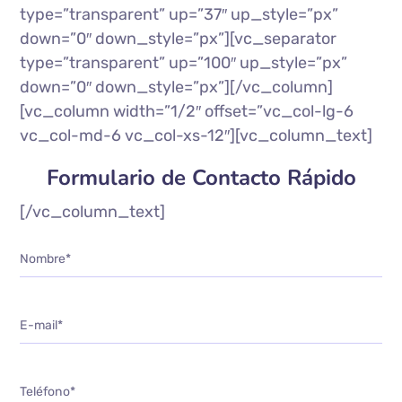
type=”transparent” up=”37″ up_style=”px”
down=”0″ down_style=”px”][vc_separator
type=”transparent” up=”100″ up_style=”px”
down=”0″ down_style=”px”][/vc_column]
[vc_column width=”1/2″ offset=”vc_col-lg-6
vc_col-md-6 vc_col-xs-12″][vc_column_text]
Formulario de Contacto Rápido
[/vc_column_text]