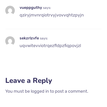
vueppguthy
says:
qziryjmvnrqiotrvyjvovvqhtzpyjn
sekzrlzvfe
says:
uqvwitevviotrqezfldpzfiqpovjzl
Leave a Reply
You must be logged in to post a comment.