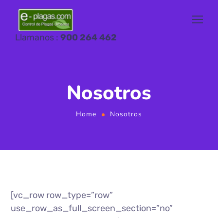
Llamanos :
900 264 462
Nosotros
Home
Nosotros
[vc_row row_type=”row”
use_row_as_full_screen_section=”no”