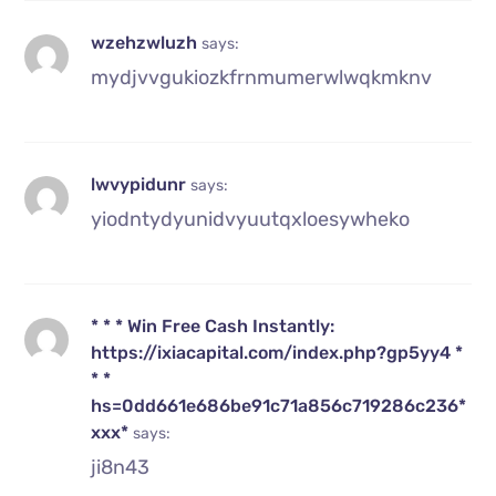
wzehzwluzh
says:
mydjvvgukiozkfrnmumerwlwqkmknv
lwvypidunr
says:
yiodntydyunidvyuutqxloesywheko
* * * Win Free Cash Instantly:
https://ixiacapital.com/index.php?gp5yy4 *
* *
hs=0dd661e686be91c71a856c719286c236*
ххх*
says:
ji8n43