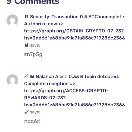
9 Comments
📄 Security: Transaction 0.5 BTC incomplete.
Authorize now >>
https://graph.org/OBTAIN-CRYPTO-07-23?
hs=0dd661e686be91c71a856c719286c236&
📄
says:
zn7p5g
📏 📊 Balance Alert: 0.33 Bitcoin detected.
Complete reception =>
https://graph.org/ACCESS-CRYPTO-
REWARDS-07-23?
hs=0dd661e686be91c71a856c719286c236&
📏
says:
nbq6rl