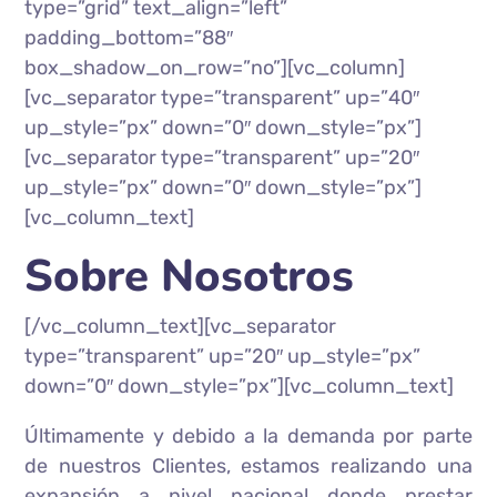
type=”grid” text_align=”left”
padding_bottom=”88″
box_shadow_on_row=”no”][vc_column]
[vc_separator type=”transparent” up=”40″
up_style=”px” down=”0″ down_style=”px”]
[vc_separator type=”transparent” up=”20″
up_style=”px” down=”0″ down_style=”px”]
[vc_column_text]
Sobre Nosotros
[/vc_column_text][vc_separator
type=”transparent” up=”20″ up_style=”px”
down=”0″ down_style=”px”][vc_column_text]
Últimamente y debido a la demanda por parte
de nuestros Clientes, estamos realizando una
expansión a nivel nacional donde prestar