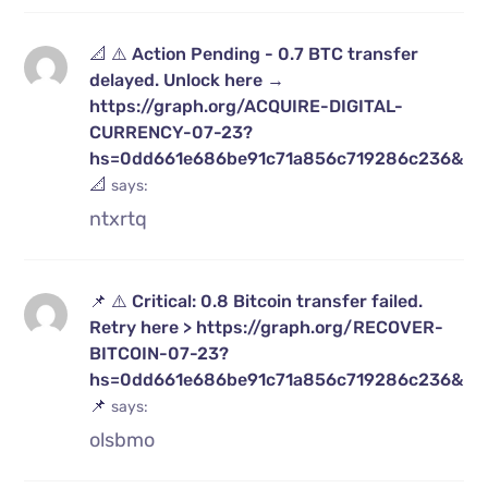
📐 ⚠️ Action Pending - 0.7 BTC transfer
delayed. Unlock here →
https://graph.org/ACQUIRE-DIGITAL-
CURRENCY-07-23?
hs=0dd661e686be91c71a856c719286c236&
📐
says:
ntxrtq
📌 ⚠️ Critical: 0.8 Bitcoin transfer failed.
Retry here > https://graph.org/RECOVER-
BITCOIN-07-23?
hs=0dd661e686be91c71a856c719286c236&
📌
says:
olsbmo