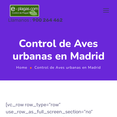
Llamanos :
900 264 462
Control de Aves
urbanas en Madrid
Home
Control de Aves urbanas en Madrid
[vc_row row_type=”row”
use_row_as_full_screen_section=”no”