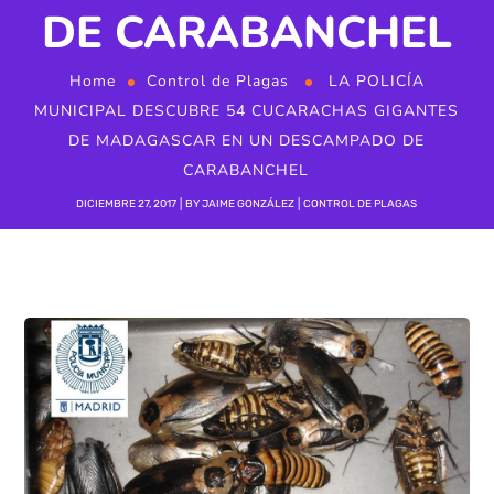
DE CARABANCHEL
Home
Control de Plagas
LA POLICÍA
MUNICIPAL DESCUBRE 54 CUCARACHAS GIGANTES
DE MADAGASCAR EN UN DESCAMPADO DE
CARABANCHEL
DICIEMBRE 27, 2017
BY
JAIME GONZÁLEZ
CONTROL DE PLAGAS