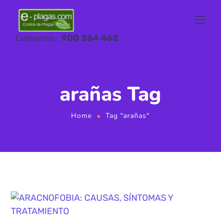
Llamanos :
900 264 462
arañas Tag
Home
Tag "arañas"