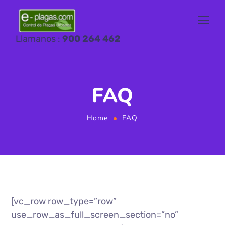
Llamanos :
900 264 462
FAQ
Home
FAQ
[vc_row row_type=”row”
use_row_as_full_screen_section=”no”