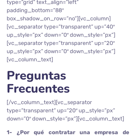
type=”grid” text_align=”left”
padding_bottom=”88″
box_shadow_on_row=”no”][vc_column]
[vc_separator type=”transparent” up=”40″
up_style=”px” down=”0″ down_style=”px”]
[vc_separator type=”transparent” up=”20″
up_style=”px” down=”0″ down_style=”px”]
[vc_column_text]
Preguntas
Frecuentes
[/vc_column_text][vc_separator
type=”transparent” up=”20″ up_style=”px”
down=”0″ down_style=”px”][vc_column_text]
1- ¿Por qué contratar una empresa de