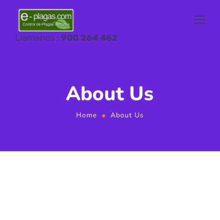
Llamanos :
900 264 462
About Us
Home
About Us