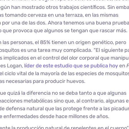
2
egún han mostrado otros trabajos científicos. Sin emba
as tomando cerveza en una terraza, en las mismas
ia por una de las dos. Ahora tenemos una buena prueb
 lo que provoca que algunos se tengan que rascar más.
las personas, el 85% tienen un origen genético, pero
mosquitos es una tarea muy complicada. “El siguiente p
 implicados en el control del olor corporal que manipul
mes Logan,
líder de este estudio que se publica hoy
en
l ciclo vital de la mayoría de las especies de mosquito
as necesarias para producir huevos.
ue quizá la diferencia no se deba tanto a que algunas
acciones metabólicas sino que, al contrario, algunas e
e defensa natural que las protege frente a las picadu
 de enfermedades desde hace millones de años.
te la producción natural de repelentes en el cuerpo”