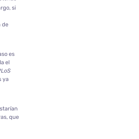
rgo, si
a de
aso es
a el
PLoS
s ya
starían
ras, que
,