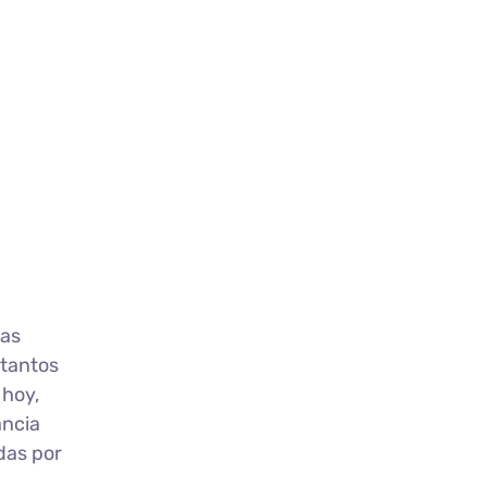
tas
 tantos
 hoy,
ancia
das por