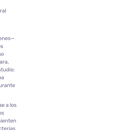
ral
genes—
os
mo
ara,
studio:
na
durante
e a los
os
sienten
cterias