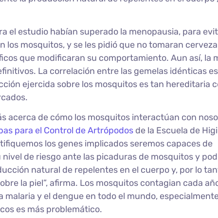
ra el estudio habían superado la menopausia, para evi
n los mosquitos, y se les pidió que no tomaran cerveza,
íficos que modificaran su comportamiento. Aun así, la
initivos. La correlación entre las gemelas idénticas es
acción ejercida sobre los mosquitos es tan hereditaria 
rcados.
ás acerca de cómo los mosquitos interactúan con nosot
as para el Control de Artrópodos
de la Escuela de Hig
ntifiquemos los genes implicados seremos capaces de
 nivel de riesgo ante las picaduras de mosquitos y po
cción natural de repelentes en el cuerpo y, por lo tan
obre la piel”, afirma. Los mosquitos contagian cada añ
 malaria y el dengue en todo el mundo, especialment
icos es más problemático.