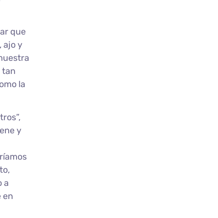
tar que
 ajo y
 muestra
 tan
como la
ros”,
iene y
dríamos
to,
o a
e en