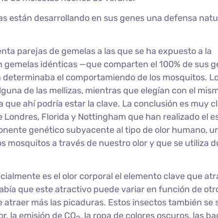
nas están desarrollando en sus genes una defensa natu
renta parejas de gemelas a las que se ha expuesto a la
ran gemelas idénticas —que comparten el 100% de sus 
ca determinaba el comportamiendo de los mosquitos. L
guna de las mellizas, mientras que elegían con el mis
ca que ahí podría estar la clave. La conclusión es muy cl
e Londres, Florida y Nottingham que han realizado el e
nente genético subyacente al tipo de olor humano, u
s mosquitos a través de nuestro olor y que se utiliza 
almente es el olor corporal el elemento clave que atra
abía que este atractivo puede variar en función de otr
e atraer más las picaduras. Estos insectos también se 
or, la emisión de CO
, la ropa de colores oscuros, las ba