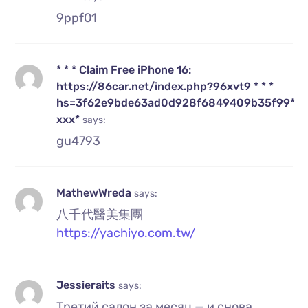
9ppf01
* * * Claim Free iPhone 16:
https://86car.net/index.php?96xvt9 * * *
hs=3f62e9bde63ad0d928f6849409b35f99*
ххх*
says:
gu4793
MathewWreda
says:
八千代醫美集團
https://yachiyo.com.tw/
Jessieraits
says:
Третий салон за месяц — и снова