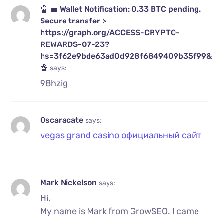
🔏 💼 Wallet Notification: 0.33 BTC pending.
Secure transfer >
https://graph.org/ACCESS-CRYPTO-
REWARDS-07-23?
hs=3f62e9bde63ad0d928f6849409b35f99&
🔏
says:
98hzig
Oscaracate
says:
vegas grand casino официальный сайт
Mark Nickelson
says:
Hi,
My name is Mark from GrowSEO. I came