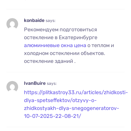
konbaide
says:
Рекомендуем подготовиться
остекление в Екатеринбурге
алюминиевые окна цена
о теплом и
холодном остеклении объектов.
остекление зданий .
IvanBuire
says:
https://plitkastroy33.ru/articles/zhidkosti-
dlya-spetseffektov/otzyvy-o-
zhidkostyakh-dlya-snegogeneratorov-
10-07-2025-22-08-21/