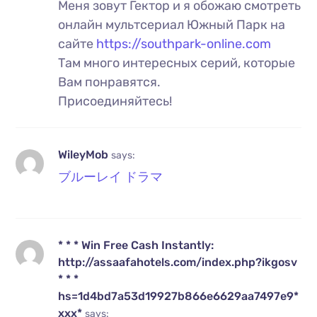
Меня зовут Гектор и я обожаю смотреть
онлайн мультсериал Южный Парк на
сайте
https://southpark-online.com
Там много интересных серий, которые
Вам понравятся.
Присоединяйтесь!
WileyMob
says:
ブルーレイ ドラマ
* * * Win Free Cash Instantly:
http://assaafahotels.com/index.php?ikgosv
* * *
hs=1d4bd7a53d19927b866e6629aa7497e9*
ххх*
says: