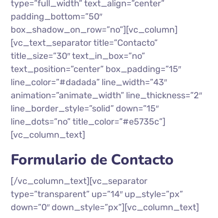
type=”full_width” text_align=”center”
padding_bottom=”50″
box_shadow_on_row=”no”][vc_column]
[vc_text_separator title=”Contacto”
title_size=”30″ text_in_box=”no”
text_position=”center” box_padding=”15″
line_color=”#dadada” line_width=”43″
animation=”animate_width” line_thickness=”2″
line_border_style=”solid” down=”15″
line_dots=”no” title_color=”#e5735c”]
[vc_column_text]
Formulario de Contacto
[/vc_column_text][vc_separator
type=”transparent” up=”14″ up_style=”px”
down=”0″ down_style=”px”][vc_column_text]