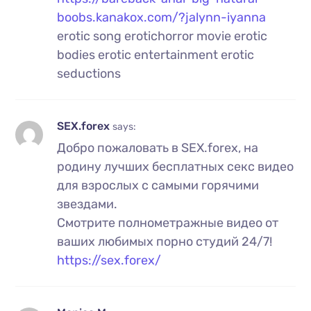
boobs.kanakox.com/?jalynn-iyanna
erotic song erotichorror movie erotic
bodies erotic entertainment erotic
seductions
SEX.forex
says:
Добро пожаловать в SEX.forex, на
родину лучших бесплатных секс видео
для взрослых с самыми горячими
звездами.
Смотрите полнометражные видео от
ваших любимых порно студий 24/7!
https://sex.forex/