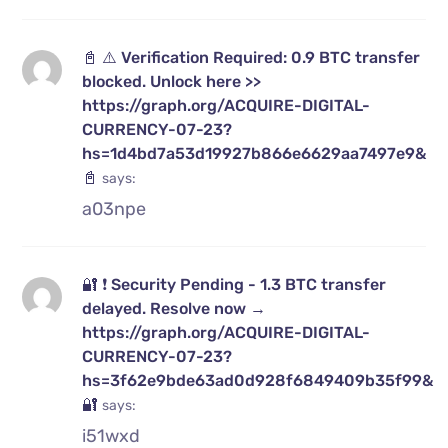
📓 ⚠️ Verification Required: 0.9 BTC transfer
blocked. Unlock here >>
https://graph.org/ACQUIRE-DIGITAL-
CURRENCY-07-23?
hs=1d4bd7a53d19927b866e6629aa7497e9&
📓
says:
a03npe
🔐 ❗ Security Pending - 1.3 BTC transfer
delayed. Resolve now →
https://graph.org/ACQUIRE-DIGITAL-
CURRENCY-07-23?
hs=3f62e9bde63ad0d928f6849409b35f99&
🔐
says:
i51wxd