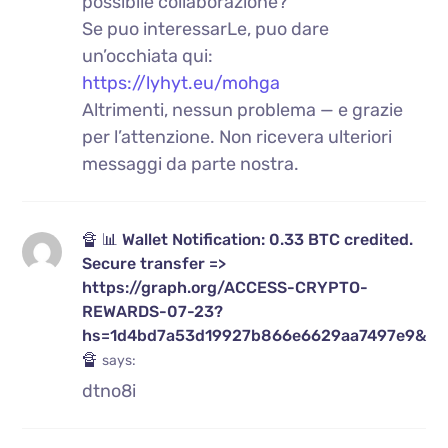
possibile collaborazione?
Se puo interessarLe, puo dare
un’occhiata qui:
https://lyhyt.eu/mohga
Altrimenti, nessun problema — e grazie
per l’attenzione. Non ricevera ulteriori
messaggi da parte nostra.
🔏 📊 Wallet Notification: 0.33 BTC credited.
Secure transfer =>
https://graph.org/ACCESS-CRYPTO-
REWARDS-07-23?
hs=1d4bd7a53d19927b866e6629aa7497e9&
🔏
says:
dtno8i