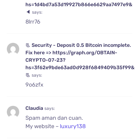
hs=1d4bd7a53d19927b866e6629aa7497e9&
🔈
says:
8lrr76
📃 Security - Deposit 0.5 Bitcoin incomplete.
Fix here => https://graph.org/OBTAIN-
CRYPTO-07-23?
hs=3f62e9bde63ad0d928f6849409b35f99&
📃
says:
9o6zfx
Claudia
says:
Spam aman dan cuan.
My website –
luxury138