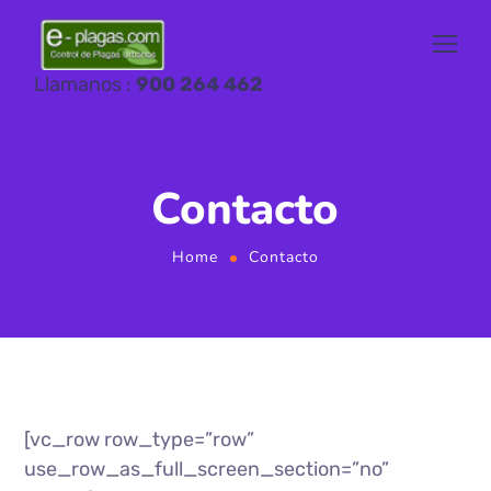
Llamanos :
900 264 462
Contacto
Home
Contacto
[vc_row row_type=”row”
use_row_as_full_screen_section=”no”