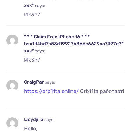
ххх*
says:
l4k3n7
* * * Claim Free iPhone 16 * * *
hs=1d4bd7a53d19927b866e6629aa7497e9*
ххх*
says:
l4k3n7
CraigPar
says:
https://orb11ta.online/
Orb11ta работает!
Lloydjilia
says:
Hello,