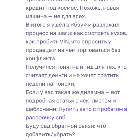
кредит под космос. Похоже, новая
машина — не для всех.
В итоге я ушёл в «бэу» и разложил
процесс на шаги: как смотреть кузов,
как пробить VIN, что спросить у
продавца и на чём торговаться без
конфликта.
Получился понятный гид для тех, кто
считает деньги и не хочет тратить
недели на поиски.
Если у вас такая же дилемма — вот
подробная статья с чек-листом и
шаблонами:
Купить авто с пробегом в
рассрочку спб
Буду рад обратной связи: что
добавить/убрать?