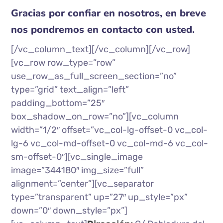
Gracias por confiar en nosotros, en breve
nos pondremos en contacto con usted.
[/vc_column_text][/vc_column][/vc_row]
[vc_row row_type=”row”
use_row_as_full_screen_section=”no”
type=”grid” text_align=”left”
padding_bottom=”25″
box_shadow_on_row=”no”][vc_column
width=”1/2″ offset=”vc_col-lg-offset-0 vc_col-
lg-6 vc_col-md-offset-0 vc_col-md-6 vc_col-
sm-offset-0″][vc_single_image
image=”344180″ img_size=”full”
alignment=”center”][vc_separator
type=”transparent” up=”27″ up_style=”px”
down=”0″ down_style=”px”]