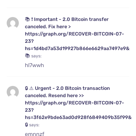
📚 ❗ Important - 2.0 Bitcoin transfer
canceled. Fix here >
https://graph.org/RECOVER-BITCOIN-07-
23?
hs=1d4bd7a53d19927b866e6629aa7497e9&
📚
says:
hl7wwh
🔒 ⚠️ Urgent - 2.0 Bitcoin transaction
canceled. Resend here >>
https://graph.org/RECOVER-BITCOIN-07-
23?
hs=3f62e9bde63ad0d928f6849409b35f99&
🔒
says:
emnnzf