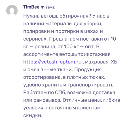
TimBeelm
says:
Нужна ветошь обтирочная? У нас в
наличии материалы для уборки,
полировки и протирки в цехах и
сервисах. Предлагаем поставки от 10
кг — розница, от 100 кг — опт. В
ассортименте ветошь трикотажная
https://vetosh-optom.ru
, махровая, ХБ
и смешанные ткани. Продукция
отсортирована, в плотных тюках,
удобно хранить и транспортировать.
Работаем по СПб, возможна доставка
или самовывоз. Отличные цены, гибкие
условия, постоянным клиентам —
скидки.