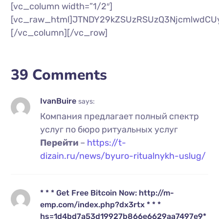
[vc_column width=”1/2″]
[vc_raw_html]JTNDY29kZSUzRSUzQ3NjcmlwdCU
[/vc_column][/vc_row]
39 Comments
IvanBuire
says:
Компания предлагает полный спектр
услуг по бюро ритуальных услуг
Перейти
–
https://t-
dizain.ru/news/byuro-ritualnykh-uslug/
* * * Get Free Bitcoin Now: http://m-
emp.com/index.php?dx3rtx * * *
hs=1d4bd7a53d19927b866e6629aa7497e9*