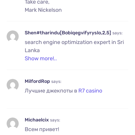
Take care,
Mark Nickelson
Shen#tharindu[Bobiqegvifyryslo,2,5]
says:
search engine optimization expert in Sri
Lanka
Show more!..
MilfordRop
says:
Лучшие джекпоты в
R7 casino
Michaelcix
says:
Всем привет!