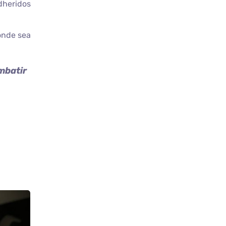
adheridos
onde sea
mbatir