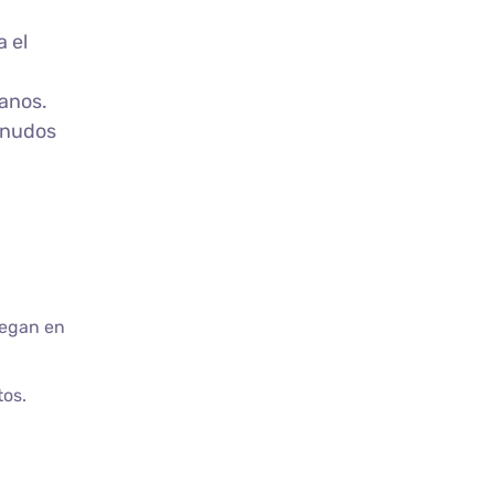
 el
anos.
rnudos
iegan en
tos.