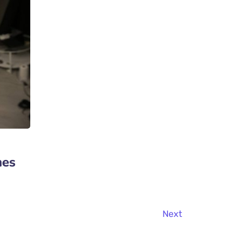
nes
Next