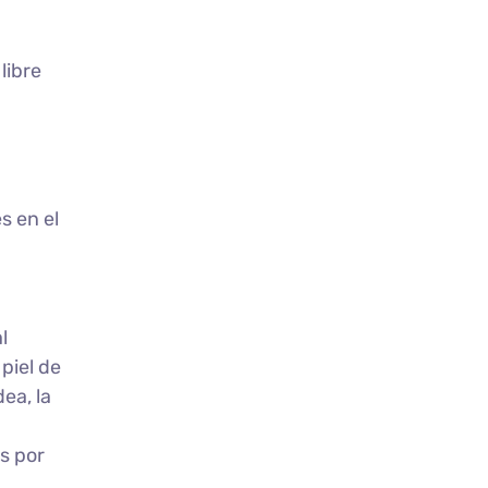
libre
s en el
l
piel de
ea, la
s por