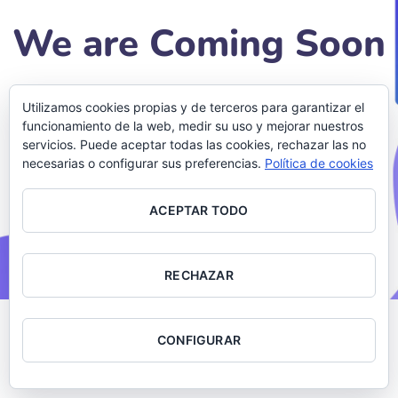
We are Coming Soon
Lorem ipsum dolor sit amet, consectetur adipiscing
Utilizamos cookies propias y de terceros para garantizar el
elit, sed do eiusmod tempor incididunt ut labore et
funcionamiento de la web, medir su uso y mejorar nuestros
dolore magna aliqua.
servicios. Puede aceptar todas las cookies, rechazar las no
necesarias o configurar sus preferencias.
Política de cookies
ACEPTAR TODO
RECHAZAR
CONFIGURAR